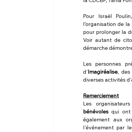
la CDCBF, Tania Fon
Pour Israël Poulin
l’organisation de la
pour prolonger la d
Voir autant de cit
démarche démontre 
Les personnes pré
d'
Imagiréalise
, des
diverses activités d
Remerciement
Les organisateur
bénévoles 
qui ont
également aux org
l'événement par leu