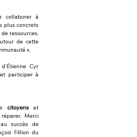
 collaborer à 
s plus concrets 
de ressources. 
utour de cette 
ommunauté ».
'Étienne Cyr 
t participer à 
es 
citoyens
 et 
éparer. Merci 
au succès de 
, François Fillion du 