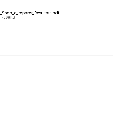
_Shop_à_réparer_Résultats
.pdf
F • 298KB