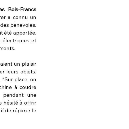
 Bois-Francs 
rer a connu un 
des bénévoles. 
t été apportée. 
 électriques et 
ements.
ent un plaisir 
 leurs objets. 
“Sur place, on 
chine à coudre 
 pendant une 
hésité à offrir 
f de réparer le 