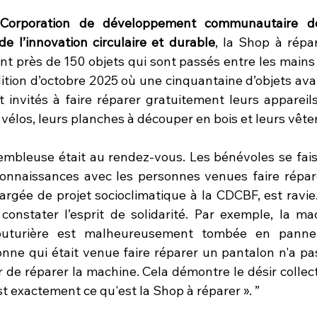
 
Corporation de développement communautaire des
de l’innovation circulaire et durable
, la Shop à répa
nt près de 150 objets qui sont passés entre les mains 
’édition d’octobre 2025 où une cinquantaine d’objets avai
t invités à faire réparer gratuitement leurs appareils
 vélos, leurs planches à découper en bois et leurs vêt
bleuse était au rendez-vous. Les bénévoles se faisai
onnaissances avec les personnes venues faire réparer
gée de projet socioclimatique à la CDCBF, est ravie. 
constater l’esprit de solidarité. Par exemple, la ma
outurière est malheureusement tombée en panne
nne qui était venue faire réparer un pantalon n'a pas 
 de réparer la machine. Cela démontre le désir collecti
est exactement ce qu'est la Shop à réparer ». ”