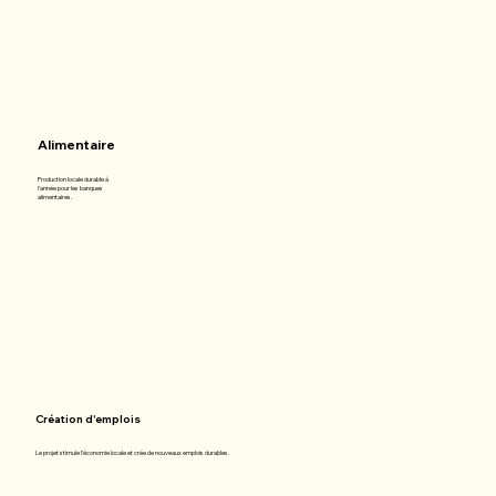
Alimentaire
Production locale durable à
l'année pour les banques
alimentaires.​
Création d'emplois
Le projet stimule l'économie locale et crée de nouveaux emplois durables.​