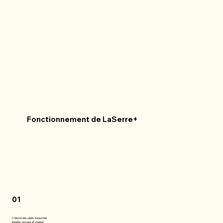
Fonctionnement de LaSerre+
01
Collecte des rejets industriels
liquides, gazeux et chaleur