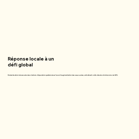
Réponse locale à un
défi global
Modernisation nécessaire des stations d’épuration québécoises face à l’augmentation des eaux usées, entraînant coûts élevés et émissions de GES.