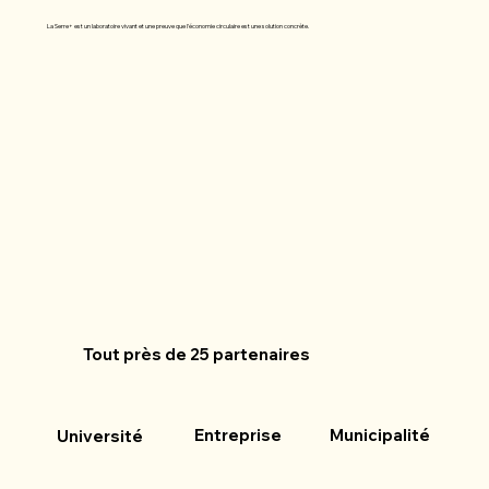
La Serre+ est un laboratoire vivant et une preuve que l'économie circulaire est une solution concrète.
Tout près de 25 partenaires
Municipalité
Entreprise
Université