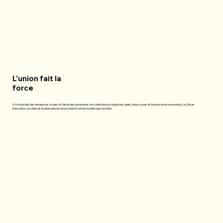
L'union fait la
force
À Victoriaville, des entreprises locales, la Ville et des partenaires ont collaboré pour réduire les rejets d’eaux usées et l’impact environnemental. La Cité de
l’innovation circulaire et durable optimise le procédé et sert de modèle reproductible.