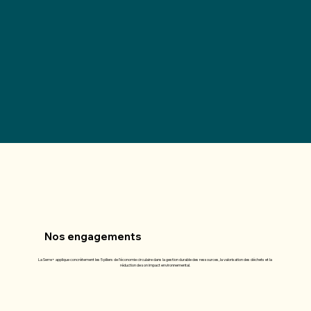
Nos engagements
La Serre+ applique concrètement les 5 piliers de l’économie circulaire dans la gestion durable des ressources, la valorisation des déchets et la
réduction de son impact environnemental.