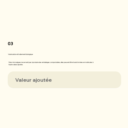
03
Valorisation et traitement biologique
Si les microalgues ne servent pas à produire des emballages compostables, elles peuvent être transformées en molécules à
haute valeur ajoutée.
Valeur ajoutée