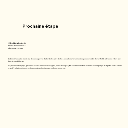
Prochaine étape
Zéro Déchet
grâce à la
biométhanisation des
résidus de plantes
La biométhanisation des résidus de plantes permet d'atteindre le « zéro déchet » en les transformant en énergie renouvelable et en un fertilisant naturel, évitant ainsi
leur mise en décharge.
Ce processus biologique, qui se déroule dans un milieu sans oxygène, produit du biogaz (utilisé pour l'électricité, la chaleur ou le transport) et du digestat (utilisé comme
engrais), créant une économie circulaire où les déchets deviennent des ressources.