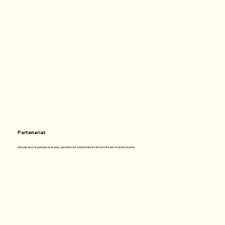
Partenariat
Mutualisation et partage de risques, garantissant la pérennité et l'attractivité des investissements.