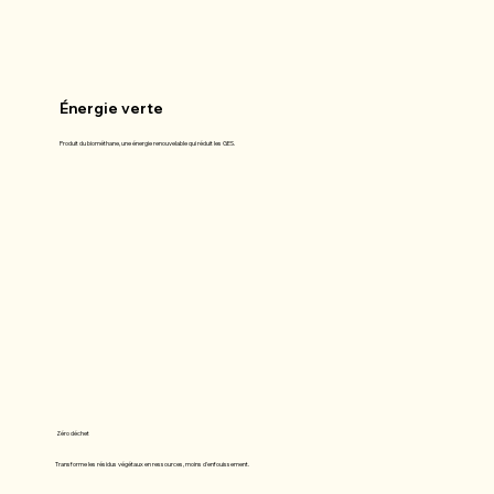
Énergie verte
Produit du biométhane, une énergie renouvelable qui réduit les GES.
Zéro déchet
Transforme les résidus végétaux en ressources, moins d'enfouissement.