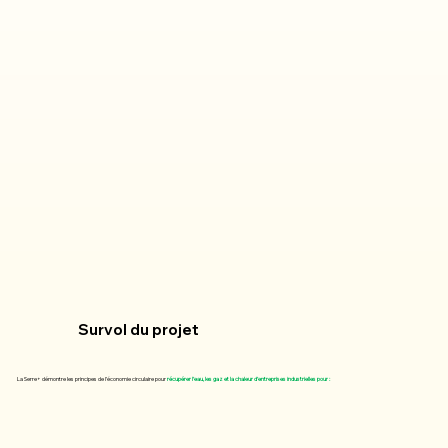
Survol du projet
La Serre+ démontre les principes de l’économie circulaire pour
récupérer l’eau, les gaz et la chaleur d’e
nt
reprises industrielles
pour :​