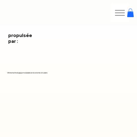
propulsée
par :
Vitrine technologique modulable en économie circulaire