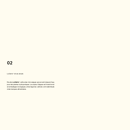
02
La Serre+ et ses atouts
Ensuite,
La Serre+
cultive des microalgues qui servent à épurer l’eau
pour des plantes hydroponiques. Le surplus d’algues est transformé
en emballages écologiques, et les légumes cultivés sont redistribués
à des banques alimentaires.