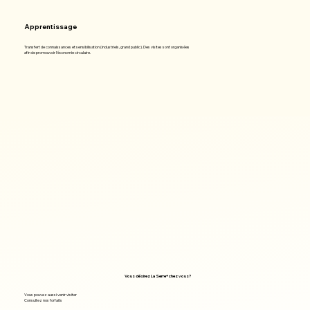
Apprentissage
Transfert de connaissances et sensibilisation (industriels, grand public). Des visites sont organisées
afin de promouvoir l'économie circulaire.​
Vous désirez La Serre+ chez vous?
Vous pouvez aussi venir visiter
Consultez nos forfaits