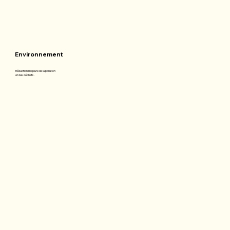
Environnement
Réduction majeure de la pollution
et des déchets.​