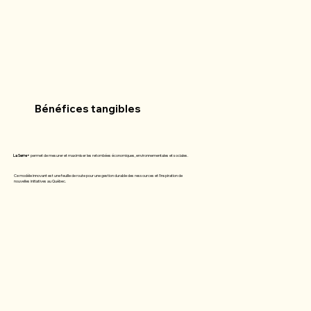
Bénéfices tangibles
La Serre+
permet de mesurer et maximiser les retombées économiques, environnementales et sociales.
Ce modèle innovant est une feuille de route pour une gestion durable des ressources et l'inspiration de
nouvelles initiatives au Québec.