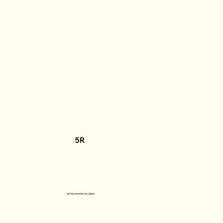
5R
de l'économie circulaire